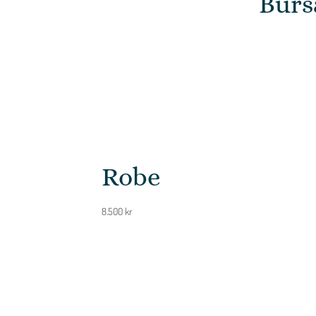
Burs
Robe
8.500
kr