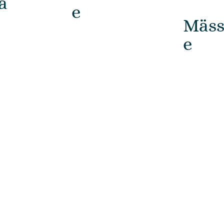
a
e
Mäs
e