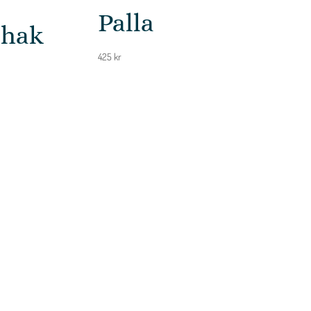
Palla
shak
425
kr