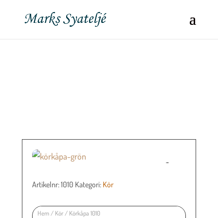
Artikelnr:
1010
Kategori:
Kör
Hem
/
Kör
/ Körkåpa 1010