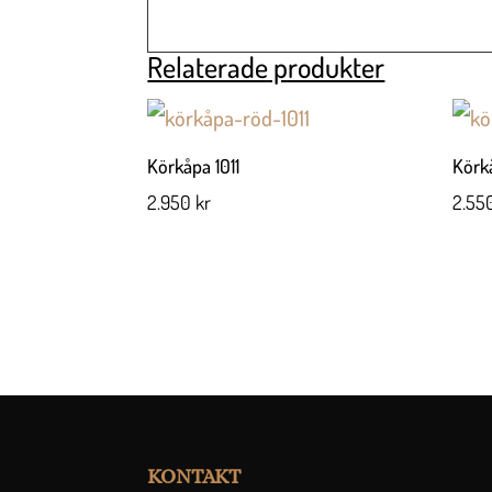
Relaterade produkter
Körkåpa 1011
Körk
2.950
kr
2.55
KONTAKT