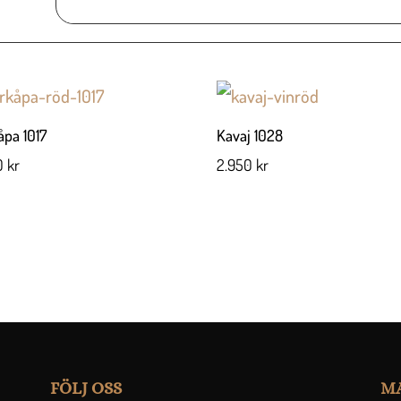
åpa 1017
Kavaj 1028
0
kr
2.950
kr
FÖLJ OSS
MA