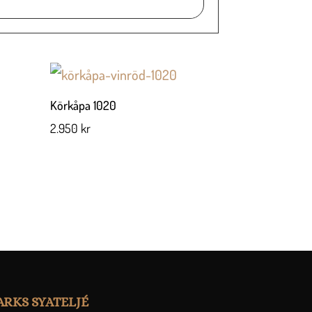
Körkåpa 1020
2.950
kr
RKS SYATELJÉ