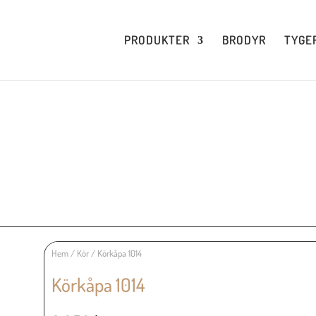
PRODUKTER
BRODYR
TYGE
Hem
/
Kör
/ Körkåpa 1014
Körkåpa 1014