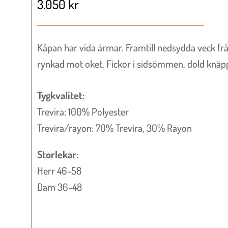
3.050
kr
Kåpan har vida ärmar. Framtill nedsydda veck fr
rynkad mot oket. Fickor i sidsömmen, dold knäp
Tygkvalitet:
Trevira: 100% Polyester
Trevira/rayon: 70% Trevira, 30% Rayon
Storlekar:
Herr 46-58
Dam 36-48